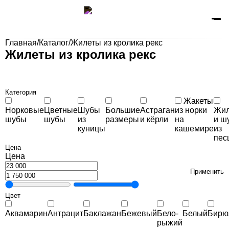
Главная
/
Каталог
/
Жилеты из кролика рекс
Жилеты из кролика рекс
Категория
Жакеты
Норковые
Цветные
Шубы
Большие
Астраган
из норки
Жил
шубы
шубы
из
размеры
и кёрли
на
и ш
куницы
кашемире
из
пес
Цена
Цена
Применить
Цвет
Аквамарин
Антрацит
Баклажан
Бежевый
Бело-
Белый
Бирю
рыжий