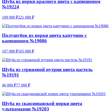
Шуба из норки красного цвета с капюшоном
№19224
109 000
₽
221 000
₽
Полушубок из норки цвета капучино с
капюшоном №19086
107 000
₽
165 000
₽
Шуба из стриженой нутрии цвета пастель
№19191
46 000
₽
77 000
₽
Шуба из скандинавской норки цвета
ультрамарин №19203