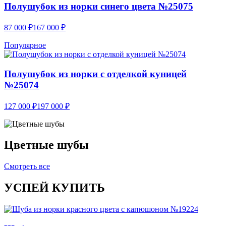
Полушубок из норки синего цвета №25075
87 000
₽
167 000
₽
Популярное
Полушубок из норки с отделкой куницей
№25074
127 000
₽
197 000
₽
Цветные шубы
Смотреть все
УСПЕЙ КУПИТЬ