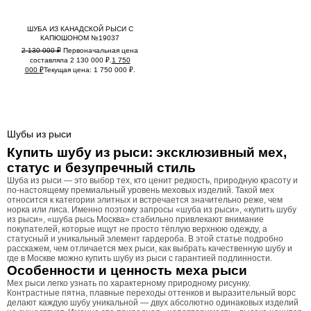
ШУБА ИЗ КАНАДСКОЙ РЫСИ С
КАПЮШОНОМ №19037
2 130 000
₽
Первоначальная цена
составляла 2 130 000 ₽.
1 750
000
₽
Текущая цена: 1 750 000 ₽.
Шубы из рыси
Купить шубу из рыси: эксклюзивный мех,
статус и безупречный стиль
Шуба из рыси — это выбор тех, кто ценит редкость, природную красоту и
по-настоящему премиальный уровень меховых изделий. Такой мех
относится к категории элитных и встречается значительно реже, чем
норка или лиса. Именно поэтому запросы «шуба из рыси», «купить шубу
из рыси», «шуба рысь Москва» стабильно привлекают внимание
покупателей, которые ищут не просто тёплую верхнюю одежду, а
статусный и уникальный элемент гардероба. В этой статье подробно
расскажем, чем отличается мех рыси, как выбрать качественную шубу и
где в Москве можно купить шубу из рыси с гарантией подлинности.
Особенности и ценность меха рыси
Мех рыси легко узнать по характерному природному рисунку.
Контрастные пятна, плавные переходы оттенков и выразительный ворс
делают каждую шубу уникальной — двух абсолютно одинаковых изделий