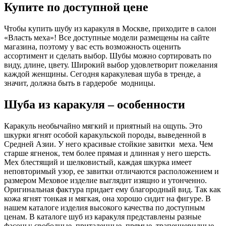
Купите по доступной цене
Чтобы купить шубу из каракуля в Москве, приходите в салон
«Власть меха»! Все доступные модели размещены на сайте
магазина, поэтому у вас есть возможность оценить
ассортимент и сделать выбор. Шубы можно сортировать по
виду, длине, цвету. Широкий выбор удовлетворит пожелания
каждой женщины. Сегодня каракулевая шуба в тренде, а
значит, должна быть в гардеробе модницы.
Шуба из каракуля – особенности
Каракуль необычайно мягкий и приятный на ощупь. Это
шкурки ягнят особой каракульской породы, выведенной в
Средней Азии. У него красивые стойкие завитки меха. Чем
старше ягненок, тем более прямая и длинная у него шерсть.
Мех блестящий и шелковистый, каждая шкурка имеет
неповторимый узор, ее завитки отличаются расположением и
размером Меховое изделие выглядит изящно и утонченно.
Оригинальная фактура придает ему благородный вид. Так как
кожа ягнят тонкая и мягкая, она хорошо сидит на фигуре. В
нашем каталоге изделия высокого качества по доступным
ценам. В каталоге шуб из каракуля представлены разные
фасоны: свободные, приталенные, прямые, трапециевидные,