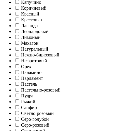
Капучино
Коричневый
Красный
Крестовка
Лаванда
Леопардовый
Лимоный
Махагон
Натуральный
Нежно-бирюзовый
Нефритовый
Орех
Паламино
Парламент
Пастель
Пастельно-розовый
Пудра
Рыжий
Сапфир
Светло-розовый
Серо-голубой
Серо-розовый
Серо-синий