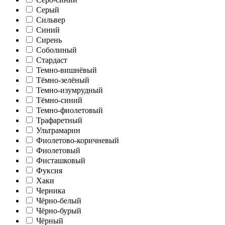
Серый
Сильвер
Синий
Сирень
Соболиный
Стардаст
Темно-вишнёвый
Тёмно-зелёный
Темно-изумрудный
Тёмно-синий
Темно-фиолетовый
Трафаретный
Ультрамарин
Фиолетово-коричневый
Фиолетовый
Фисташковый
Фуксия
Хаки
Черника
Чёрно-белый
Чёрно-бурый
Чёрный