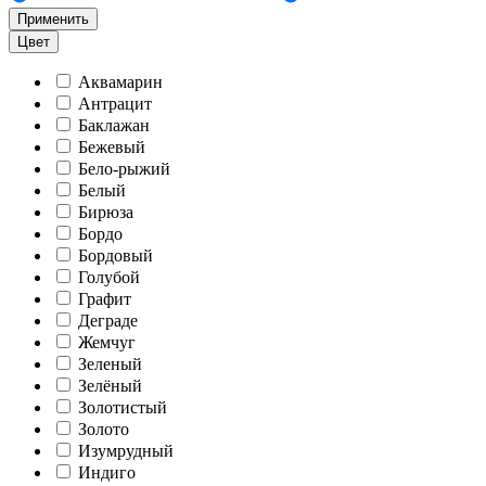
Применить
Цвет
Аквамарин
Антрацит
Баклажан
Бежевый
Бело-рыжий
Белый
Бирюза
Бордо
Бордовый
Голубой
Графит
Деграде
Жемчуг
Зеленый
Зелёный
Золотистый
Золото
Изумрудный
Индиго