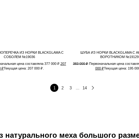
ОПЕРЕЧКА ИЗ НОРКИ BLACKGLAMA С
ШУБА ИЗ НОРКИ BLACKGLAMA С 
СОБОЛЕМ №19036
ВОРОТНИКОМ №19129
ачальная цена составляла 377 000 ₽.
207
383 000
₽
Первоначальная цена составля
0
₽
Текущая цена: 207 000 ₽.
000
₽
Текущая цена: 195 000
...
1
2
3
14
з натурального меха большого разме