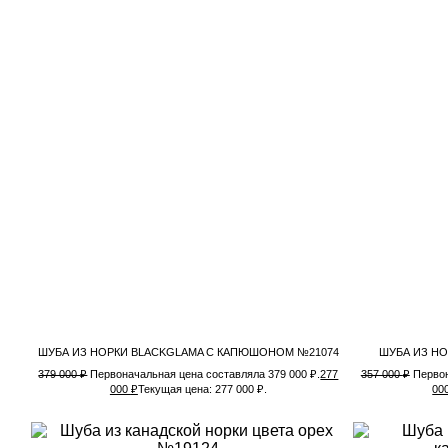
ШУБА ИЗ НОРКИ BLACKGLAMA С КАПЮШОНОМ №21074
ШУБА ИЗ НО
379 000
₽
Первоначальная цена составляла 379 000 ₽.
277
357 000
₽
Первон
000
₽
Текущая цена: 277 000 ₽.
00