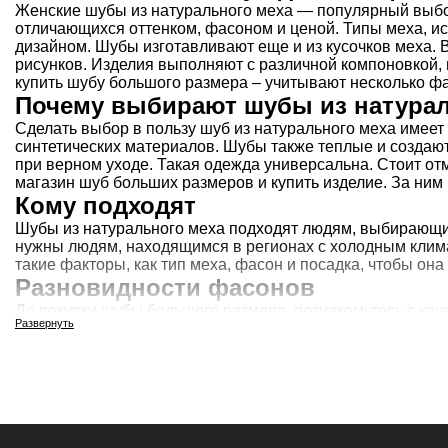
Женские шубы из натурального меха — популярный выбо
отличающихся оттенком, фасоном и ценой. Типы меха, ис
дизайном. Шубы изготавливают еще и из кусочков меха. 
рисунков. Изделия выполняют с различной компоновкой, 
купить шубу большого размера – учитывают несколько фа
Почему выбирают шубы из натурал
Сделать выбор в пользу шуб из натурального меха имее
синтетических материалов. Шубы также теплые и создают
при верном уходе. Такая одежда универсальна. Стоит отм
магазин шуб больших размеров и купить изделие. За ним
Кому подходят
Шубы из натурального меха подходят людям, выбирающим
нужны людям, находящимся в регионах с холодным клима
такие факторы, как тип меха, фасон и посадка, чтобы она
Разновидности фасонов
До покупки шубы большого размера, познакомьтесь с ка
Развернуть
из толпы. Чтобы одежда подчеркивала красоту фигуры, 
размера в Москве, которая станет украшением образа. В
Манто. У него трапециевидная форма. Отличается сильн
Автоледи – это укороченные фасоны шуб. Есть прямого к
Бабочка – свободный крой. Отличительная деталь – рука
Френч – традиционный вид шубы. Она прямого кроя бол
Колокольчик – одежда приталенная. Длина обычно до ко