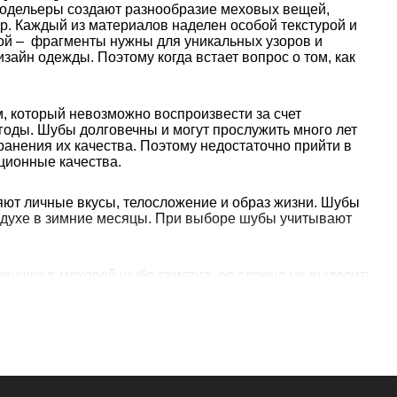
модельеры создают разнообразие меховых вещей,
р. Каждый из материалов наделен особой текстурой и
рой – фрагменты нужны для уникальных узоров и
айн одежды. Поэтому когда встает вопрос о том, как
, который невозможно воспроизвести за счет
годы. Шубы долговечны и могут прослужить много лет
ранения их качества. Поэтому недостаточно прийти в
ционные качества.
яют личные вкусы, телосложение и образ жизни. Шубы
оздухе в зимние месяцы. При выборе шубы учитывают
вушка в меховой шубе заметна, ее сложно не выделить
шубы. Ведь тогда получится купить шубу большого
ольшой длинны.
роченными (3/4).
вещам изысканность.