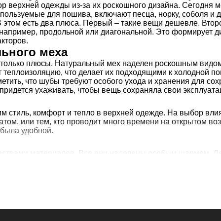
р верхней одежды из-за их роскошного дизайна. Сегодня 
пользуемые для пошива, включают песца, норку, соболя и д
В этом есть два плюса. Первый – такие вещи дешевле. Вто
например, продольной или диагональной. Это формирует диз
кторов.
ьного меха
т только плюсы. Натуральный мех наделен роскошным видом
 теплоизоляцию, что делает их подходящими к холодной по
етить, что шубы требуют особого ухода и хранения для сох
 придется ухаживать, чтобы вещь сохраняла свои эксплуата
 стиль, комфорт и тепло в верхней одежде. На выбор вли
том, или тем, кто проводит много времени на открытом в
 была удобной.
чествами материалов. Все они наделены особым шармом. Де
подбирают ее правильно. Заранее определяются с фасоном 
арианты моделей:
ым расширением в нижней части. Шубы есть средней или б
роя или трапециевидного. Рукава делают длинными или уко
ва средней длины.
ьшой либо средней длинны.
лена. Характерная линия – волнистые складки, придающие 