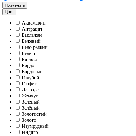
Применить
Цвет
Аквамарин
Антрацит
Баклажан
Бежевый
Бело-рыжий
Белый
Бирюза
Бордо
Бордовый
Голубой
Графит
Деграде
Жемчуг
Зеленый
Зелёный
Золотистый
Золото
Изумрудный
Индиго