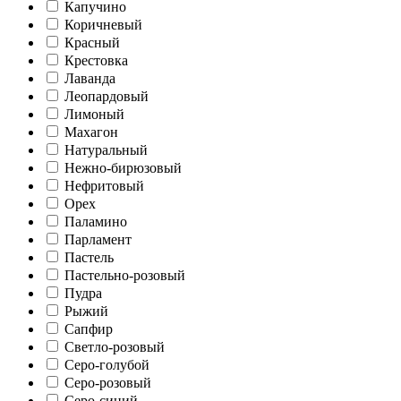
Капучино
Коричневый
Красный
Крестовка
Лаванда
Леопардовый
Лимоный
Махагон
Натуральный
Нежно-бирюзовый
Нефритовый
Орех
Паламино
Парламент
Пастель
Пастельно-розовый
Пудра
Рыжий
Сапфир
Светло-розовый
Серо-голубой
Серо-розовый
Серо-синий