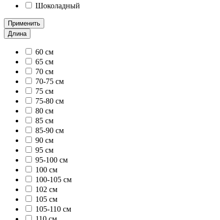
Шоколадный
Применить
Длина
60 см
65 см
70 см
70-75 см
75 см
75-80 см
80 см
85 см
85-90 см
90 см
95 см
95-100 см
100 см
100-105 см
102 см
105 см
105-110 см
110 см