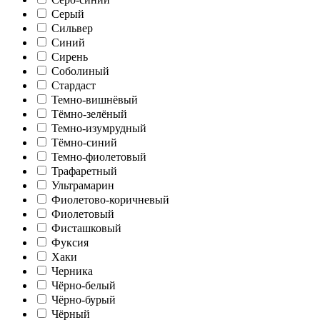
Серый
Сильвер
Синий
Сирень
Соболиный
Стардаст
Темно-вишнёвый
Тёмно-зелёный
Темно-изумрудный
Тёмно-синий
Темно-фиолетовый
Трафаретный
Ультрамарин
Фиолетово-коричневый
Фиолетовый
Фисташковый
Фуксия
Хаки
Черника
Чёрно-белый
Чёрно-бурый
Чёрный