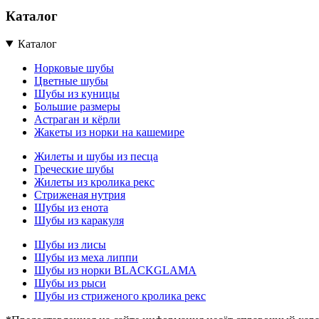
Каталог
Каталог
Норковые шубы
Цветные шубы
Шубы из куницы
Большие размеры
Астраган и кёрли
Жакеты из норки на кашемире
Жилеты и шубы из песца
Греческие шубы
Жилеты из кролика рекс
Стриженая нутрия
Шубы из енота
Шубы из каракуля
Шубы из лисы
Шубы из меха липпи
Шубы из норки BLACKGLAMA
Шубы из рыси
Шубы из стриженого кролика рекс