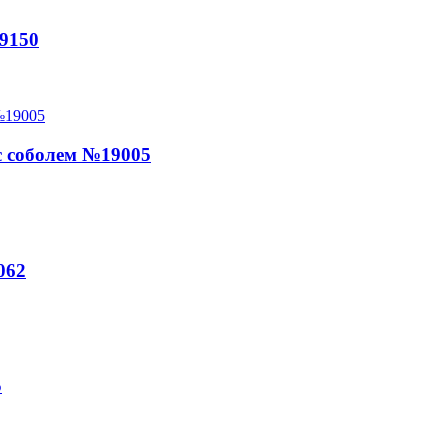
9150
 соболем №19005
062
5