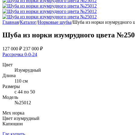
Главная
/
Каталог
/
Норковые шубы
/
Шуба из норки изумрудного 
Шуба из норки изумрудного цвета №25
127 000
₽
237 000
₽
Рассрочка 0-0-24
Цвет
Изумрудный
Длина
110 см
Размеры
с 44 по 50
Модель
№25012
Мех норка
Цвет изумрудный
Капюшон
Где купить