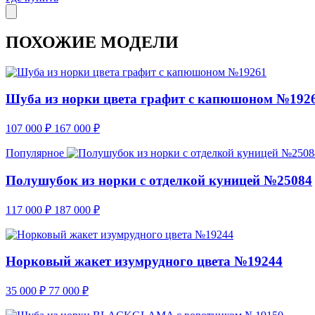
ПОХОЖИЕ МОДЕЛИ
Шуба из норки цвета графит с капюшоном №192
107 000
₽
167 000
₽
Популярное
Полушубок из норки с отделкой куницей №25084
117 000
₽
187 000
₽
Норковый жакет изумрудного цвета №19244
35 000
₽
77 000
₽