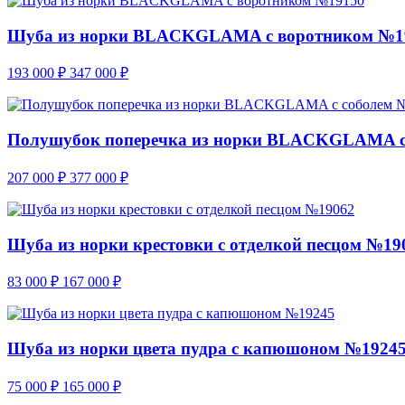
Шуба из норки BLACKGLAMA с воротником №1
193 000
₽
347 000
₽
Полушубок поперечка из норки BLACKGLAMA с
207 000
₽
377 000
₽
Шуба из норки крестовки с отделкой песцом №19
83 000
₽
167 000
₽
Шуба из норки цвета пудра с капюшоном №1924
75 000
₽
165 000
₽