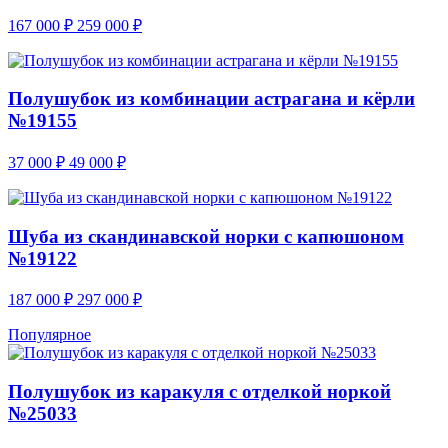
167 000
₽
259 000
₽
Полушубок из комбинации астрагана и кёрли
№19155
37 000
₽
49 000
₽
Шуба из скандинавской норки с капюшоном
№19122
187 000
₽
297 000
₽
Популярное
Полушубок из каракуля с отделкой норкой
№25033