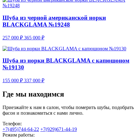
Шуба из черной американской норки
BLACKGLAMA №19248
257 000
₽
365 000
₽
Шуба из норки BLACKGLAMA с капюшоном
№19130
155 000
₽
337 000
₽
Где мы находимся
Приезжайте к нам в салон, чтобы померить шубы, подобрать
фасон и познакомиться с нами лично.
Телефон:
+7(495)744-64-22
+7(929)671-44-19
Режим работы: