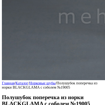
Главная
/
Каталог
/
Норковые шубы
/
Полушубок поперечка из
норки BLACKGLAMA с соболем №19005
Полушубок поперечка из норки
BLACKGLAMA с соболем №19005