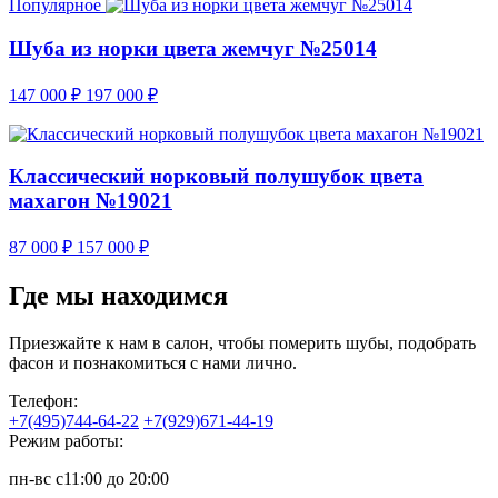
Популярное
Шуба из норки цвета жемчуг №25014
147 000
₽
197 000
₽
Классический норковый полушубок цвета
махагон №19021
87 000
₽
157 000
₽
Где мы находимся
Приезжайте к нам в салон, чтобы померить шубы, подобрать
фасон и познакомиться с нами лично.
Телефон:
+7(495)744-64-22
+7(929)671-44-19
Режим работы:
пн-вс с11:00 до 20:00